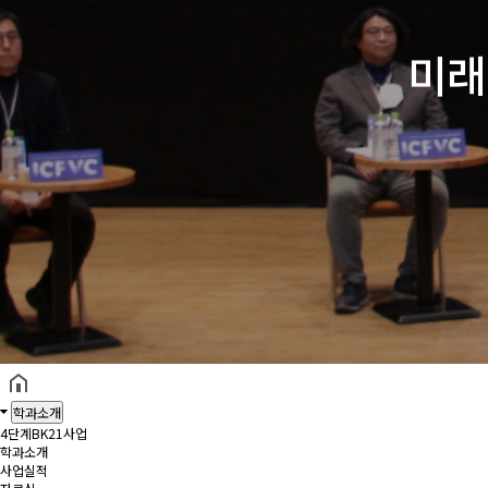
미래
헤더설정
학과소개
4단계BK21사업
학과소개
사업실적