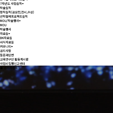
7차년도 사업실적
7차년도 사업실적
학술실적
학술실적
창작실적(공모전,전시,수상)
창작실적(공모전,전시,수상)
산학협력프로젝트실적
산학협력프로젝트실적
MOU/학술행사
MOU/학술행사
MOU
MOU
학술행사
학술행사
자료실
자료실
BK자료실
BK자료실
서식자료실
서식자료실
커뮤니티
커뮤니티
공지사항
공지사항
질문과답변
질문과답변
교육연구단 활동게시판
교육연구단 활동게시판
사업비집행신고센터
사업비집행신고센터
관리자접속