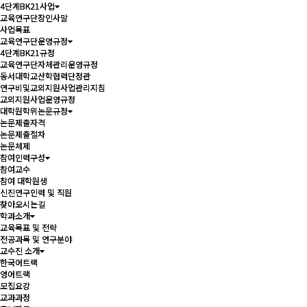
4단계BK21사업
4단계BK21사업
교육연구단장인사말
교육연구단장인사말
사업목표
사업목표
교육연구단운영규정
교육연구단운영규정
4단계BK21규정
4단계BK21규정
교육연구단자체관리운영규정
교육연구단자체관리운영규정
동서대학교산학협력단정관
동서대학교산학협력단정관
연구비및교외지원사업관리지침
연구비및교외지원사업관리지침
교외지원사업운영규정
교외지원사업운영규정
대학원학위논문규정
대학원학위논문규정
논문제출자격
논문제출자격
논문제출절차
논문제출절차
논문체제
논문체제
참여인력구성
참여인력구성
참여교수
참여교수
참여 대학원생
참여 대학원생
신진연구인력 및 직원
신진연구인력 및 직원
찾아오시는길
찾아오시는길
학과소개
학과소개
교육목표 및 전략
교육목표 및 전략
전공과목 및 연구분야
전공과목 및 연구분야
교수진 소개
교수진 소개
한국어트랙
한국어트랙
영어트랙
영어트랙
모집요강
모집요강
교과과정
교과과정