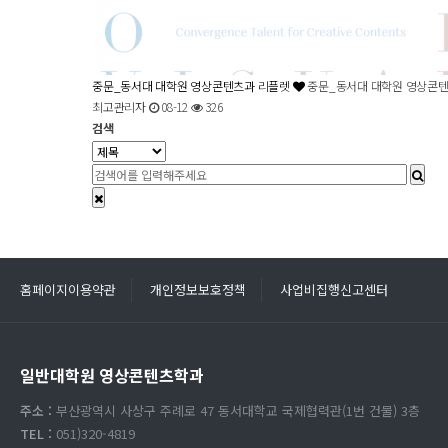
중문_동서대 대학원 영상콘텐츠과 리플렛
중문_동서대 대학원 영상콘
최고관리자
08-12
326
검색
홈페이지이용약관
개인정보보호정책
사업비집행신고센터
일반대학원 영상콘텐츠학과
주소 :
부산광역시 사상구 주례로 47 동서대학교 국제협력관(1번 건물) 3층
TEL :
051)320-4819